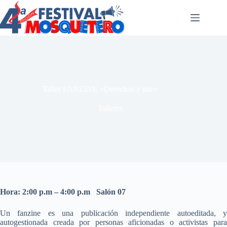
Saltar
al
contenido
Taller FANZINE «Derechos y paz»
Talleres
Hora: 2:00 p.m – 4:00 p.m Salón 07
Un fanzine es una publicación independiente autoeditada, y
autogestionada creada por personas aficionadas o activistas para