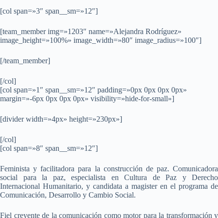
[col span=»3″ span__sm=»12″]
[team_member img=»1203″ name=»Alejandra Rodríguez»
image_height=»100%» image_width=»80″ image_radius=»100″]
[/team_member]
[/col]
[col span=»1″ span__sm=»12″ padding=»0px 0px 0px 0px»
margin=»-6px 0px 0px 0px» visibility=»hide-for-small»]
[divider width=»4px» height=»230px»]
[/col]
[col span=»8″ span__sm=»12″]
Feminista y facilitadora para la construcción de paz. Comunicadora
social para la paz, especialista en Cultura de Paz y Derecho
Internacional Humanitario, y candidata a magister en el programa de
Comunicación, Desarrollo y Cambio Social.
Fiel creyente de la comunicación como motor para la transformación y