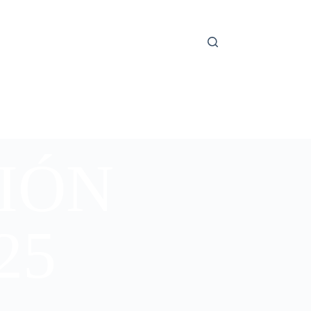
IÓN
25